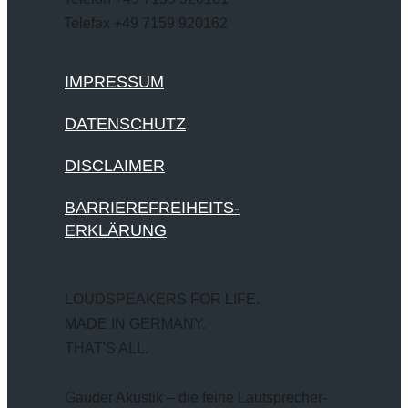
Telefax +49 7159 920162
IMPRESSUM
DATENSCHUTZ
DISCLAIMER
BARRIEREFREIHEITS-
ERKLÄRUNG
LOUDSPEAKERS FOR LIFE.
MADE IN GERMANY.
THAT'S ALL.
Gauder Akustik – die feine Lautsprecher-