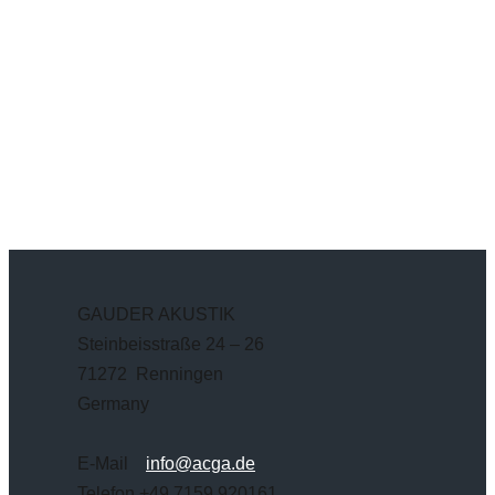
GAUDER AKUSTIK
Steinbeisstraße 24 – 26
71272 Renningen
Germany
E-Mail
info@acga.de
Telefon +49 7159 920161